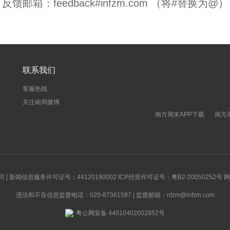
反馈邮箱：feedback#infzm.com （将#替换为@）
联系我们
客服热线
关注南周微博
南方周末APP下载
南方
新闻信息服务许可证号：44120190002 ICP经营许可证号：粤B2-20050252号
违法和不良信息监督电话：020-87361587 | 监督邮箱：nfzm@infzm.com
粤公网安备 44010402002852号