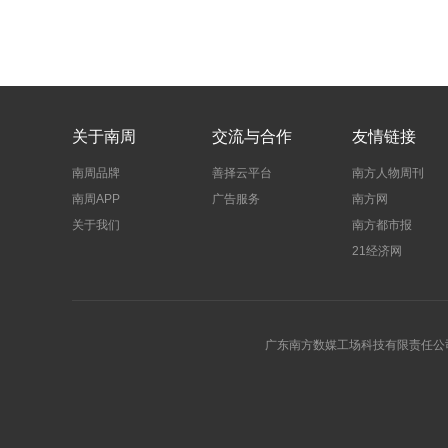
关于南周
交流与合作
友情链接
南周品牌
善择云平台
南方人物周刊
南周APP
广告服务
南方网
关于我们
南方都市报
21经济网
广东南方数媒工场科技有限责任公司 | 