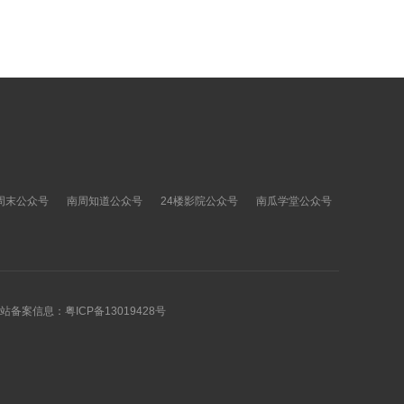
周末公众号
南周知道公众号
24楼影院公众号
南瓜学堂公众号
 网站备案信息：
粤ICP备13019428号