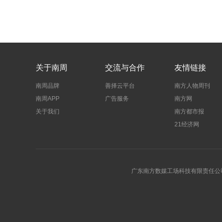
关于南周
交流与合作
友情链接
南周品牌
善择云平台
南方人物周刊
南周APP
广告服务
南方网
关于我们
南方都市报
21经济网
广东南方数媒工场科技有限责任公司 | 