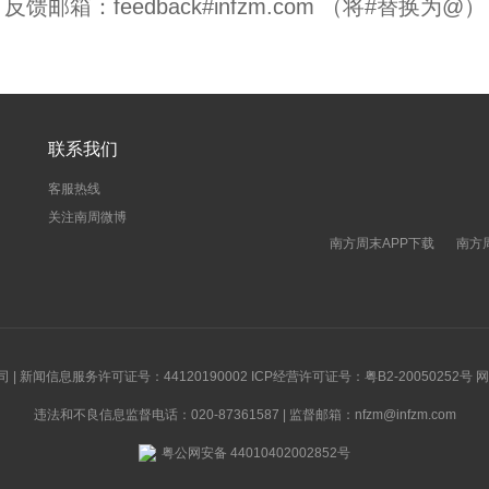
反馈邮箱：feedback#infzm.com （将#替换为@）
联系我们
客服热线
关注南周微博
南方周末APP下载
南方
新闻信息服务许可证号：44120190002 ICP经营许可证号：粤B2-20050252号
违法和不良信息监督电话：020-87361587 | 监督邮箱：nfzm@infzm.com
粤公网安备 44010402002852号