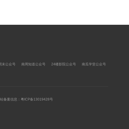
周末公众号
南周知道公众号
24楼影院公众号
南瓜学堂公众号
 网站备案信息：
粤ICP备13019428号