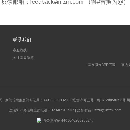
反馈邮箱：feedback#infzm.com （将#替换为@）
联系我们
客服热线
关注南周微博
南方周末APP下载
南方
新闻信息服务许可证号：44120190002 ICP经营许可证号：粤B2-20050252号
违法和不良信息监督电话：020-87361587 | 监督邮箱：nfzm@infzm.com
粤公网安备 44010402002852号