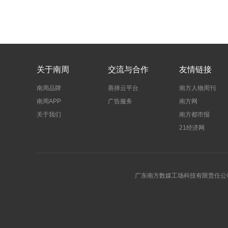
关于南周
交流与合作
友情链接
南周品牌
善择云平台
南方人物周刊
南周APP
广告服务
南方网
关于我们
南方都市报
21经济网
广东南方数媒工场科技有限责任公司 | 