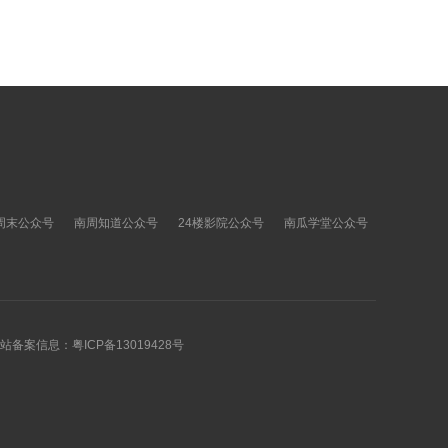
周末公众号
南周知道公众号
24楼影院公众号
南瓜学堂公众号
 网站备案信息：
粤ICP备13019428号