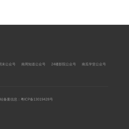
周末公众号
南周知道公众号
24楼影院公众号
南瓜学堂公众号
 网站备案信息：
粤ICP备13019428号