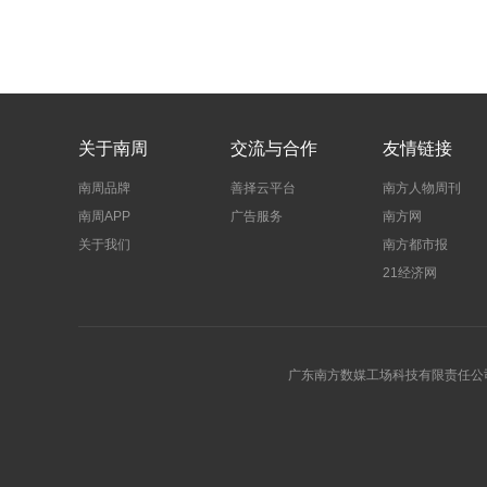
关于南周
交流与合作
友情链接
南周品牌
善择云平台
南方人物周刊
南周APP
广告服务
南方网
关于我们
南方都市报
21经济网
广东南方数媒工场科技有限责任公司 | 