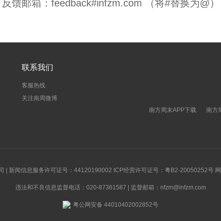
反馈邮箱：feedback#infzm.com （将#替换为@）
联系我们
客服热线
关注南周微博
南方周末APP下载
南方
新闻信息服务许可证号：44120190002 ICP经营许可证号：粤B2-20050252号
违法和不良信息监督电话：020-87361587 | 监督邮箱：nfzm@infzm.com
粤公网安备 44010402002852号