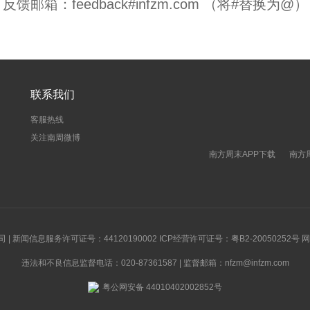
反馈邮箱：feedback#infzm.com （将#替换为@）
联系我们
客服热线
关注南周微博
南方周末APP下载
南方
新闻信息服务许可证号：44120190002 ICP经营许可证号：粤B2-20050252号
违法和不良信息监督电话：020-87361587 | 监督邮箱：nfzm@infzm.com
粤公网安备 44010402002852号