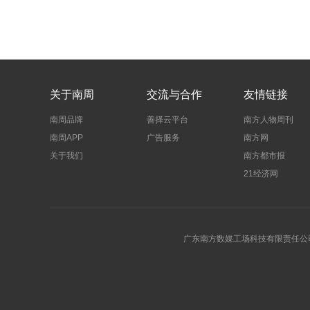
关于南周
交流与合作
友情链接
南周品牌
善择云平台
南方人物周刊
南周APP
广告服务
南方网
关于我们
南方都市报
21经济网
广东南方数媒工场科技有限责任公司 | 