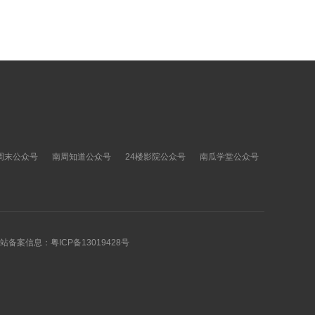
周末公众号
南周知道公众号
24楼影院公众号
南瓜学堂公众号
 网站备案信息：
粤ICP备13019428号