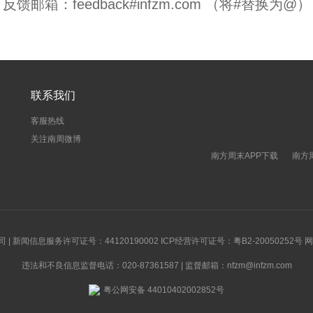
反馈邮箱：feedback#infzm.com （将#替换为@）
联系我们
客服热线
关注南周微博
南方周末APP下载
南方
新闻信息服务许可证号：44120190002 ICP经营许可证号：粤B2-20050252号
违法和不良信息监督电话：020-87361587 | 监督邮箱：nfzm@infzm.com
粤公网安备 44010402002852号