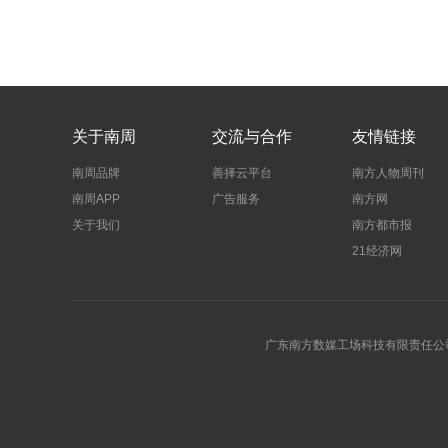
关于南周
交流与合作
友情链接
南周品牌
善择云平台
南方人物周刊
南周APP
广告服务
南方网
关于我们
南方都市报
21经济网
广东南方数媒工场科技有限责任公司 | 