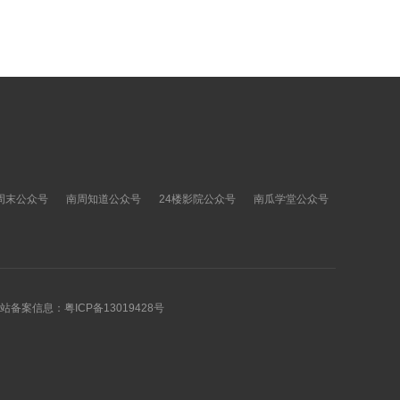
周末公众号
南周知道公众号
24楼影院公众号
南瓜学堂公众号
 网站备案信息：
粤ICP备13019428号